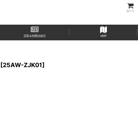
カート
店長＆特商法表示
MAP
[
25AW-ZJK01
]