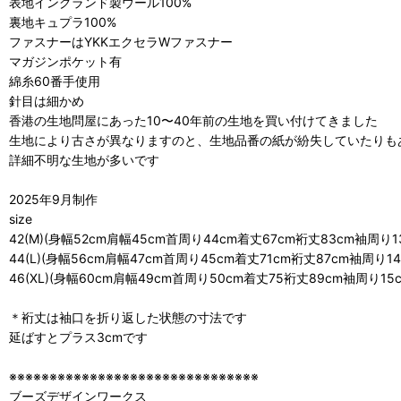
表地イングランド製ウール100%
裏地キュプラ100%
ファスナーはYKKエクセラWファスナー
マガジンポケット有
綿糸60番手使用
針目は細かめ
香港の生地問屋にあった10〜40年前の生地を買い付けてきました
生地により古さが異なりますのと、生地品番の紙が紛失していたりも
詳細不明な生地が多いです
2025年9月制作
size
42(M)(身幅52cm肩幅45cm首周り44cm着丈67cm裄丈83cm袖周り13
44(L)(身幅56cm肩幅47cm首周り45cm着丈71cm裄丈87cm袖周り14
46(XL)(身幅60cm肩幅49cm首周り50cm着丈75裄丈89cm袖周り15c
＊裄丈は袖口を折り返した状態の寸法です
延ばすとプラス3cmです
※※※※※※※※※※※※※※※※※※※※※※※※※※※※※※※
ブーズデザインワークス