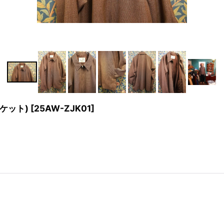
ャケット)
[
25AW-ZJK01
]