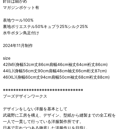
針目は細かめ
マガジンポケット有
表地ウール100%
裏地ポリエステル50%キュプラ25%シルク25%
水牛ボタン鳥足付け
2024年11月制作
size
42(M)(身幅52cm丈86cm肩幅46cm袖丈64cm裄丈86cm)
44(L)(身幅56cm丈90cm肩幅48cm袖丈66cm裄丈87cm)
46(XL)(身幅60cm丈94cm肩幅50cm袖丈68cm裄丈88cm)
※※※※※※※※※※※※※※※※※※※※※※※※※※※※※※※
ブーズデザインワークス
デザインをしない洋服を基本として
武蔵野に工房を構え、デザイン、型紙から縫製までの全工程を
一人で一貫して行っている洋服製作所です。
日本で忘れつつある徹底した洋服作りを目指し、