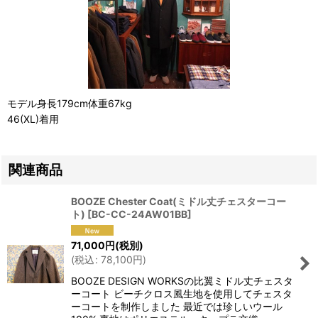
モデル身長179cm体重67kg
46(XL)着用
関連商品
BOOZE Chester Coat(ミドル丈チェスターコー
ト)
[
BC-CC-24AW01BB
]
71,000
円
(税別)
(
税込
:
78,100
円
)
BOOZE DESIGN WORKSの比翼ミドル丈チェスタ
ーコート ビーチクロス風生地を使用してチェスタ
ーコートを制作しました 最近では珍しいウール