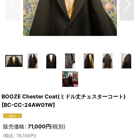
BOOZE Chester Coat(ミドル丈チェスターコート)
[
BC-CC-24AW01W
]
販売価格
:
71,000
円
(税別)
(
税込
:
78,100
円
)