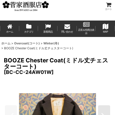
カート
店長＆特商法表
ホーム
カテゴリ
新着商品
問い合わせ
MAP
示
ホーム
>
Overcoat(コート)
>
Winter(冬)
>
BOOZE Chester Coat(ミドル丈チェスターコート)
BOOZE Chester Coat(ミドル丈チェス
ターコート)
[
BC-CC-24AW01W
]