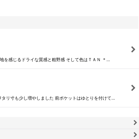
カの生地を感じるドライな質感と粗野感 そして色はＴＡＮ ＊…
せ ワタリ寸も少し増やしました 前ポケットはゆとりを付けて…