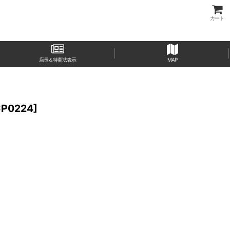
カート
店長＆特商法表示
MAP
CP0224
]