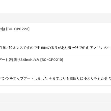
生地)
[
BC-CP0223
]
SAダック生地) 10オンスですので中肉位の張りがあり春〜秋で使え アメリ
ップデート版)残り34inchのみ
[
BC-CP0219
]
定番ワークパンツをアップデートしました 今までよりも腰回りにゆとりをもた