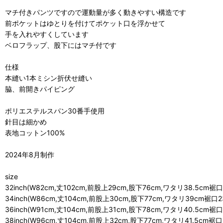
マチ付きパンツですので運動量が多く動きやすい構造です
前ポケットはゆとりを付けてポケット口を浮かせて
手を入れやすくしています
ベロフラップ、股下にはマチ付です
仕様
本縫い1本ミシン折伏せ縫い
脇、前開きパイピング
ポリエステルスパン30番手使用
針目は細かめ
表地コットン100%
2024年8月制作
size
32inch(W82cm,丈102cm,前股上29cm,股下76cm,ワタリ38.5cm裾口2
34inch(W86cm,丈104cm,前股上30cm,股下77cm,ワタリ39cm裾口23
36inch(W91cm,丈104cm,前股上31cm,股下78cm,ワタリ40.5cm裾口2
38inch(W96cm,丈104cm,前股上32cm,股下77cm,ワタリ41.5cm裾口