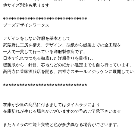
他サイズ別注も承ります
※※※※※※※※※※※※※※※※※※※※※※※※※※※※※※※
ブーズデザインワークス
デザインをしない洋服を基本として
武蔵野に工房を構え、デザイン、型紙から縫製までの全工程を
一人で一貫して行っている洋服製作所です。
日本で忘れつつある徹底した洋服作りを目指し、
縫製糸から、針目、芯地などの細かい選定までも自ら行っています。
高円寺に菅家酒服店を開き、吉祥寺スモールノジッケンに展開してい
※※※※※※※※※※※※※※※※※※※※※※※※※※※※※※※
在庫が少量の商品に付きましてはタイムラグにより
在庫切れが生じる場合がございますので予めご了承下さいませ
またカメラの性能上実物と色が多少異なる場合がございます。