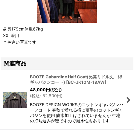
身長179cm体重67kg
XXL着用
＊色違い写真です
関連商品
BOOZE Gabardine Half Coat(比翼ミドル丈 綿
ギャバジンコート)
[
BC-JK10M-19AW
]
48,000
円
(税別)
(
税込
:
52,800
円
)
BOOZE DESIGN WORKSのコットンギャバジンハ
ーフコート 春秋で着れる様に薄手のコットンギャ
バジンを使用 防水加工はされていませんが 生地
の打ち込みが密ですので撥水性もあります …