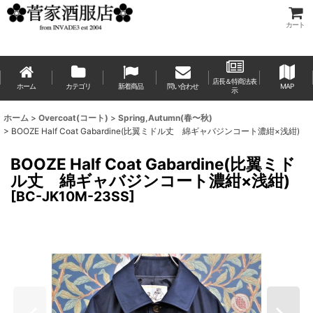
カート
店長＆特商法表
ホーム
カテゴリ
新着商品
問い合わせ
MAP
示
ホーム
>
Overcoat(コート)
>
Spring,Autumn(春〜秋)
>
BOOZE Half Coat Gabardine(比翼ミドル丈 綿ギャバジンコート濃紺×浅紺)
BOOZE Half Coat Gabardine(比翼ミド
ル丈 綿ギャバジンコート濃紺×浅紺)
[
BC-JK10M-23SS
]