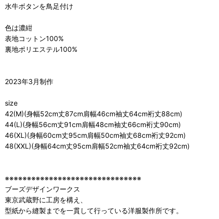
水牛ボタンを鳥足付け
色は濃紺
表地コットン100%
裏地ポリエステル100%
2023年3月制作
size
42(M)(身幅52cm丈87cm肩幅46cm袖丈64cm裄丈88cm)
44(L)(身幅56cm丈91cm肩幅48cm袖丈66cm裄丈90cm)
46(XL)(身幅60cm丈95cm肩幅50cm袖丈68cm裄丈92cm)
48(XXL)(身幅64cm丈95cm肩幅52cm袖丈64cm裄丈92cm)
※※※※※※※※※※※※※※※※※※※※※※※※※※※※※※※
ブーズデザインワークス
東京武蔵野に工房を構え、
型紙から縫製までを一貫して行っている洋服製作所です。