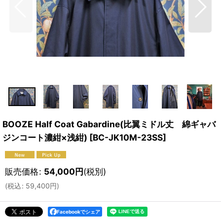
BOOZE Half Coat Gabardine(比翼ミドル丈 綿ギャバ
ジンコート濃紺×浅紺)
[
BC-JK10M-23SS
]
販売価格
:
54,000
円
(税別)
(
税込
:
59,400
円
)
Facebookでシェア