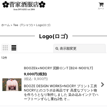
カート
ホーム
>
Tee（Tシャツ)
>
Logo(ロゴ)
Logo(ロゴ)
表示順変更
閉じる
12
件
表示数
:
BOOZEk×NOCRY 泥酔ロンT
[
B24-NO01LT
]
9,000
円
(税別)
並び順
:
(
税込
:
9,900
円
)
BOOZE DESIGN WORKS×NOCRY プリント工房
絞り込む
NOCRYとのコラボ企画品です 高度なプリント物
を作ろうとなり制作しました 染み込みインクでハ
ーフトーンずらし重ね2色 そ…