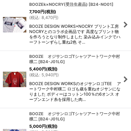
BOOZEk×NOCRY(受注生産品)
[
B24-NO01
]
7,700
円
(税別)
(
税込
:
8,470
円
)
BOOZE DESIGN WORKS×NOCRY プリント工房
NOCRYとのコラボ企画品です 高度なプリント物
を作ろうとなり制作しました 染み込みインクでハ
ーフトーンずらし重ね2色 そ…
BOOZE オジサンロゴTシャツアートワーク中村
穣二
[
B24-J01LG
]
5,400
円
(税別)
(
税込
:
5,940
円
)
BOOZE DESIGN WORKSのオジサンロゴTEE ア
ートワーク中村穣二 ロゴも歳を重ねオジサンにな
りました ボディーはコットン100％の6オンス オ
ープンエンド糸を採用した肉…
BOOZE オジサンロゴTシャツアートワーク中村
穣二
[
B24-J01LG
]
5,000
円
(税別)