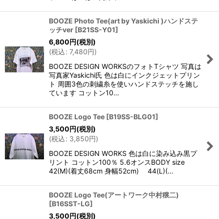
BOOZE Photo Tee(art by Yaskichi )ハンドステ
ッチver
[
B21SS-Y01
]
6,800
円
(税別)
(
税込
:
7,480
円
)
BOOZE DESIGN WORKSのフォトTシャツ 写真は
写真家Yaskichi氏 色は白にインクジェットプリン
ト 周囲3色の刺繍糸を使いハンドステッチを施し
ています コットン10…
BOOZE Logo Tee
[
B19SS-BLG01
]
3,500
円
(税別)
(
税込
:
3,850
円
)
BOOZE DESIGN WORKS 色は白に染み込み黒プ
リント コットン100％ 5.6オンスBODY size
42(M)(着丈68cm 身幅52cm) 44(L)(…
BOOZE Logo Tee(アートワーク中村穣二)
[
B16SST-LG
]
3,500
円
(税別)