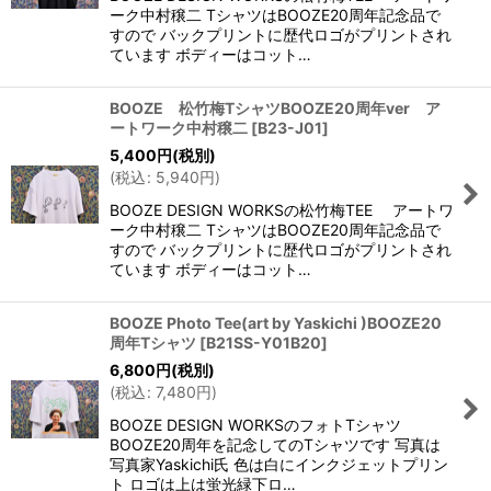
ーク中村穣二 TシャツはBOOZE20周年記念品で
すので バックプリントに歴代ロゴがプリントされ
ています ボディーはコット…
BOOZE 松竹梅TシャツBOOZE20周年ver ア
ートワーク中村穣二
[
B23-J01
]
5,400
円
(税別)
(
税込
:
5,940
円
)
BOOZE DESIGN WORKSの松竹梅TEE アートワ
ーク中村穣二 TシャツはBOOZE20周年記念品で
すので バックプリントに歴代ロゴがプリントされ
ています ボディーはコット…
BOOZE Photo Tee(art by Yaskichi )BOOZE20
周年Tシャツ
[
B21SS-Y01B20
]
6,800
円
(税別)
(
税込
:
7,480
円
)
BOOZE DESIGN WORKSのフォトTシャツ
BOOZE20周年を記念してのTシャツです 写真は
写真家Yaskichi氏 色は白にインクジェットプリン
ト ロゴは上は蛍光緑下ロ…