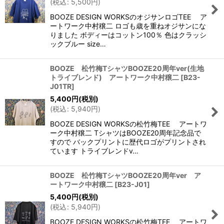
(
税込
:
5,500
円
)
BOOZE DESIGN WORKSのオジサンロゴTEE ア
ートワーク中村穣二 ロゴも歳を重ねオジサンにな
りました ボディーはコットン100％ 色はクラッシ
ックブルー size…
BOOZE 松竹梅TシャツBOOZE20周年ver(生地
トライブレンド) アートワーク中村穣二
[
B23-
J01TR
]
5,400
円
(税別)
(
税込
:
5,940
円
)
BOOZE DESIGN WORKSの松竹梅TEE アートワ
ーク中村穣二 TシャツはBOOZE20周年記念品で
すので バックプリントに歴代ロゴがプリントされ
ています トライブレンドv…
BOOZE 松竹梅TシャツBOOZE20周年ver ア
ートワーク中村穣二
[
B23-J01
]
5,400
円
(税別)
(
税込
:
5,940
円
)
BOOZE DESIGN WORKSの松竹梅TEE アートワ