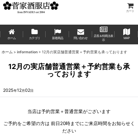
カート
店長＆特商法表
ホーム
カテゴリ
新着商品
問い合わせ
MAP
示
ホーム
>
information
>
12月の実店舗普通営業＋予約営業も承っております
12月の実店舗普通営業＋予約営業も承
っております
2025
12
02
年
月
日
当店は予約営業＋普通営業がございます
ご予約をご希望の方は 前日20時までにご来店時間をお知らせく
ださい