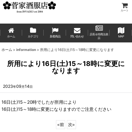
カート
店長＆特商法表
ホーム
カテゴリ
新着商品
問い合わせ
MAP
示
ホーム
>
information
>
所用により16日(土)15～18時に変更になります
所用により16日(土)15～18時に変更に
なります
2023
09
14
年
月
日
16日(土)15～20時でしたが所用により
16日(土)15～18時に変更になりますのでご注意ください
«
前
次
»