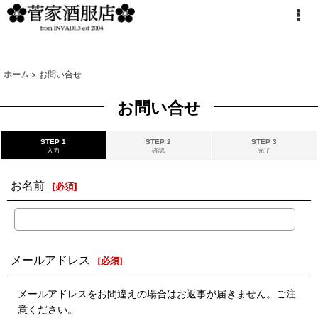
ホーム
>
お問い合せ
お問い合せ
STEP 1
STEP 2
STEP 3
入力
確認
完了
お名前
[
必須
]
メールアドレス
[
必須
]
メールアドレスをお間違えの場合はお返事が届きません。ご注
意ください。