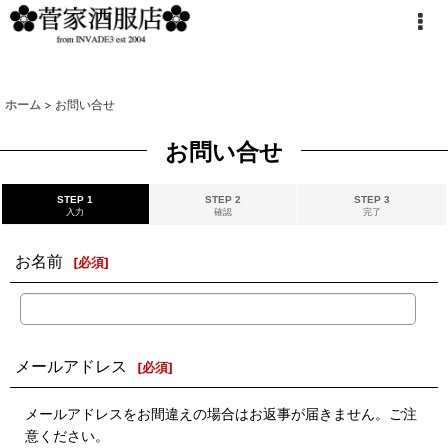
ホーム
>
お問い合せ
お問い合せ
STEP 1
STEP 2
STEP 3
入力
確認
完了
お名前
[
必須
]
メールアドレス
[
必須
]
メールアドレスをお間違えの場合はお返事が届きません。ご注
意ください。